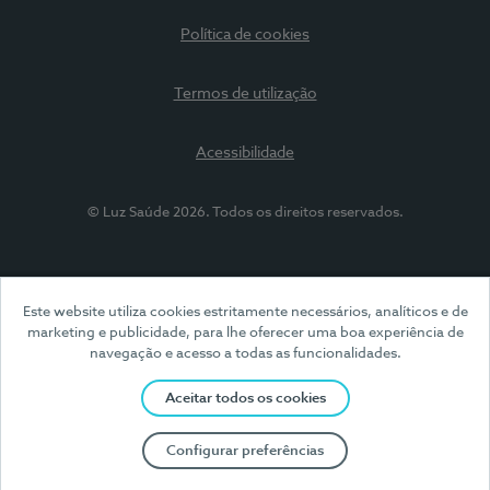
Política de cookies
Termos de utilização
Acessibilidade
© Luz Saúde 2026. Todos os direitos reservados.
Este website utiliza cookies estritamente necessários, analíticos e de
marketing e publicidade, para lhe oferecer uma boa experiência de
navegação e acesso a todas as funcionalidades.
Aceitar todos os cookies
Configurar preferências