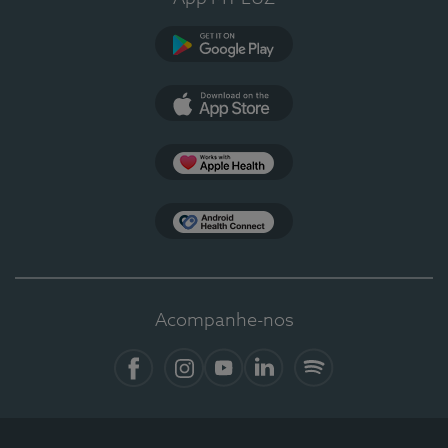
Google Play
App Store
Apple Health
Health Connect
Acompanhe-nos
Facebook
Instagram
YouTube
LinkedIn
Spotify