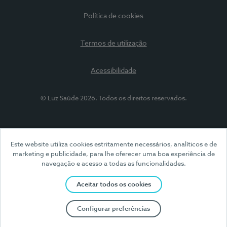
Política de cookies
Termos de utilização
Acessibilidade
© Luz Saúde 2026. Todos os direitos reservados.
Este website utiliza cookies estritamente necessários, analíticos e de
marketing e publicidade, para lhe oferecer uma boa experiência de
navegação e acesso a todas as funcionalidades.
Aceitar todos os cookies
Configurar preferências