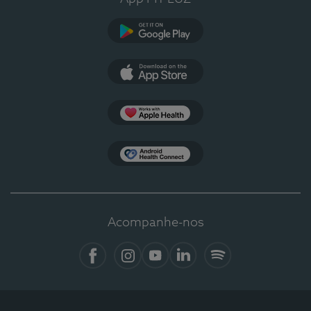
Google Play
App Store
Apple Health
Health Connect
Acompanhe-nos
Facebook
Instagram
YouTube
LinkedIn
Spotify