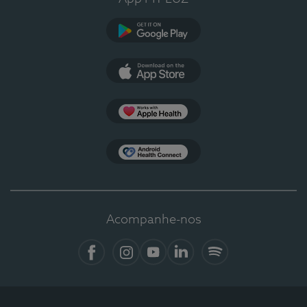
Google Play
App Store
Apple Health
Health Connect
Acompanhe-nos
Facebook
Instagram
YouTube
LinkedIn
Spotify