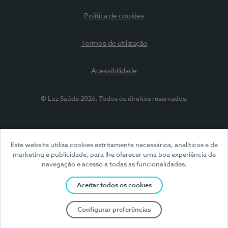
Política de cookies
Termos de utilização
Acessibilidade
© Luz Saúde 2026. Todos os direitos reservados.
Este website utiliza cookies estritamente necessários, analíticos e de
marketing e publicidade, para lhe oferecer uma boa experiência de
navegação e acesso a todas as funcionalidades.
Aceitar todos os cookies
Configurar preferências