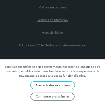
Política de cookies
Termos de utilização
Acessibilidade
© Luz Saúde 2026. Todos os direitos reservados.
Este website utiliza cookies estritamente necessários, analíticos e de
marketing e publicidade, para lhe oferecer uma boa experiência de
navegação e acesso a todas as funcionalidades.
Aceitar todos os cookies
Configurar preferências