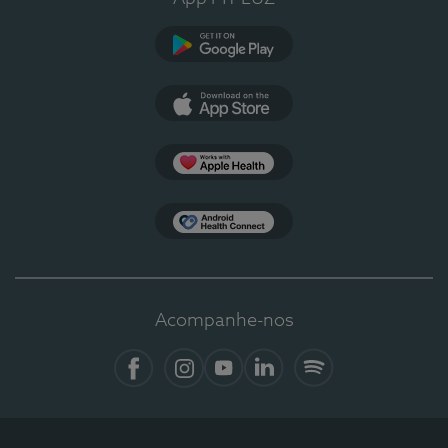
Google Play
App Store
Apple Health
Health Connect
Acompanhe-nos
Facebook
Instagram
YouTube
LinkedIn
Spotify