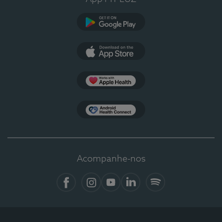
Google Play
App Store
Apple Health
Health Connect
Acompanhe-nos
Facebook
Instagram
YouTube
LinkedIn
Spotify