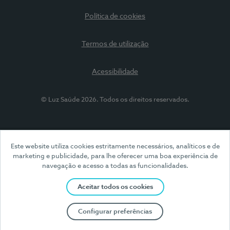
Política de cookies
Termos de utilização
Acessibilidade
© Luz Saúde 2026. Todos os direitos reservados.
Este website utiliza cookies estritamente necessários, analíticos e de
marketing e publicidade, para lhe oferecer uma boa experiência de
navegação e acesso a todas as funcionalidades.
Aceitar todos os cookies
Configurar preferências