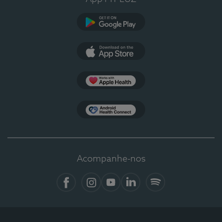
Google Play
App Store
Apple Health
Health Connect
Acompanhe-nos
Facebook
Instagram
YouTube
LinkedIn
Spotify