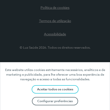
Política de cookies
Termos de utilização
Acessibilidade
© Luz Saúde 2026. Todos os direitos reservados.
Este website utiliza cookies estritamente necessários, analíticos e de
marketing e publicidade, para lhe oferecer uma boa experiência de
navegação e acesso a todas as funcionalidades.
Aceitar todos os cookies
Configurar preferências