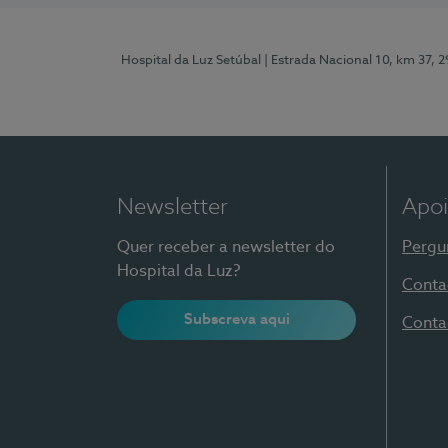
Hospital da Luz Setúbal
| Estrada Nacional 10, km 37, 
Newsletter
Apoi
Quer receber a newsletter do
Pergu
Hospital da Luz?
Conta
Subscreva aqui
Conta