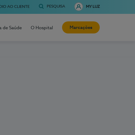
PESQUISA
OIO AO CLIENTE
MY LUZ
Marcações
a de Saúde
O Hospital