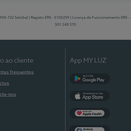
2900-722 Setúbal
| Registo ERS - E105259
| Licença de Funcionamento ERS -
501 245 570
o ao cliente
App MY LUZ
ntas frequentes
ctos
Google Play
cte-nos
App Store
Apple Health