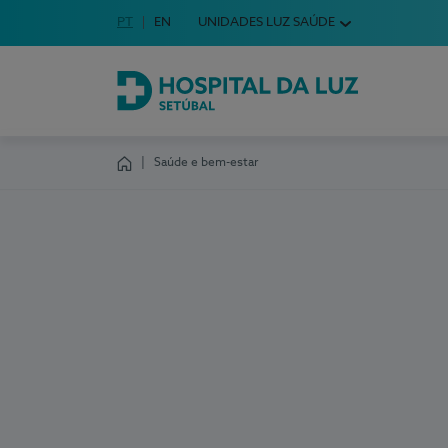
Idioma em Português
PT
English Language
EN
UNIDADES LUZ SAÚDE
Escolha o seu idioma
Hospital da Luz Setúbal
Saúde e bem-estar
Homepage