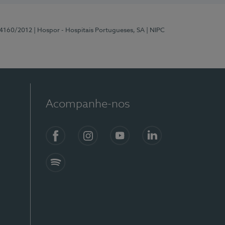
 4160/2012
| Hospor - Hospitais Portugueses, SA
| NIPC
Acompanhe-nos
Facebook
Instagram
YouTube
LinkedIn
Spotify