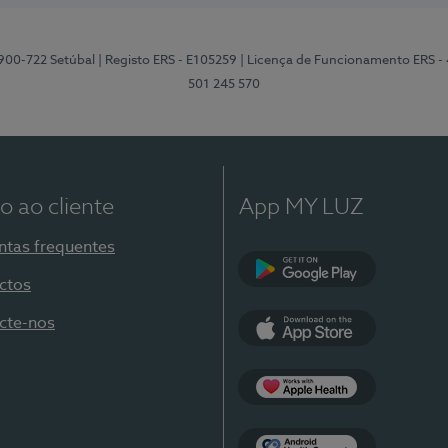
2900-722 Setúbal
| Registo ERS - E105259
| Licença de Funcionamento ERS -
501 245 570
o ao cliente
App MY LUZ
ntas frequentes
ctos
Google Play
cte-nos
App Store
Apple Health