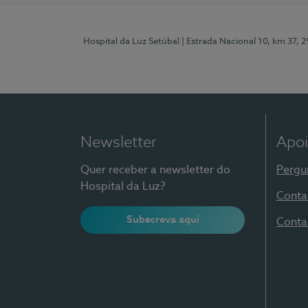
Hospital da Luz Setúbal
| Estrada Nacional 10, km 37, 
Newsletter
Apoi
Quer receber a newsletter do
Pergu
Hospital da Luz?
Conta
Subscreva aqui
Conta