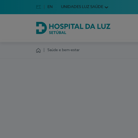
Idioma em Português
PT
English Language
EN
UNIDADES LUZ SAÚDE
Escolha o seu idioma
Hospital da Luz Setúbal
Saúde e bem-estar
Homepage