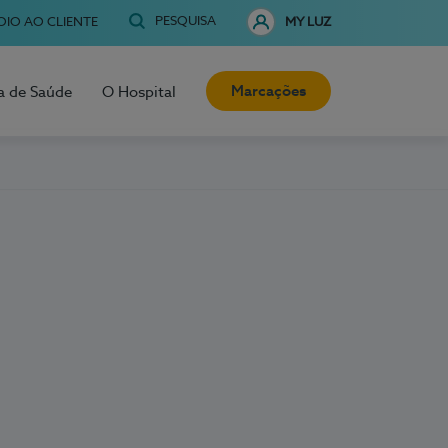
PESQUISA
OIO AO CLIENTE
MY LUZ
Marcações
a de Saúde
O Hospital