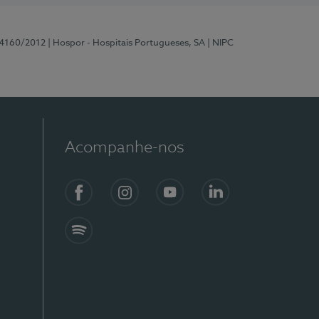
 4160/2012
| Hospor - Hospitais Portugueses, SA
| NIPC
Acompanhe-nos
Facebook
Instagram
YouTube
LinkedIn
Spotify