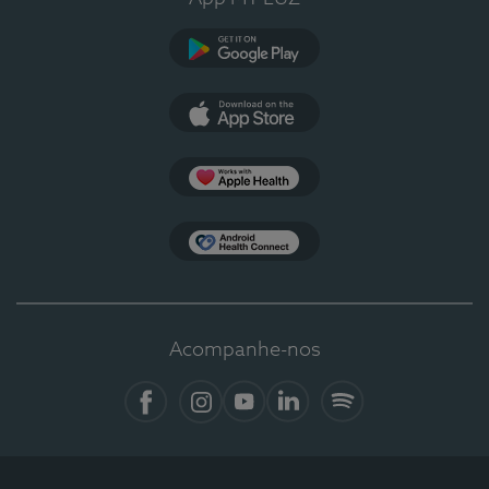
Google Play
App Store
Apple Health
Health Connect
Acompanhe-nos
Facebook
Instagram
YouTube
LinkedIn
Spotify