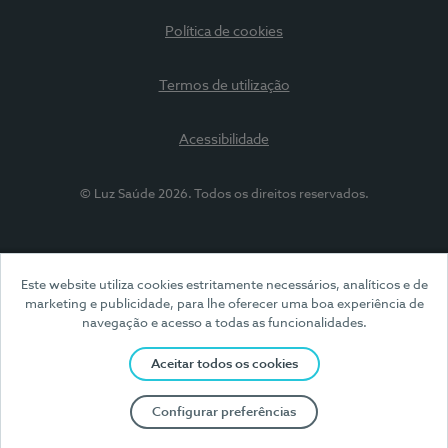
Política de cookies
Termos de utilização
Acessibilidade
© Luz Saúde 2026. Todos os direitos reservados.
Este website utiliza cookies estritamente necessários, analíticos e de
marketing e publicidade, para lhe oferecer uma boa experiência de
navegação e acesso a todas as funcionalidades.
Aceitar todos os cookies
Configurar preferências