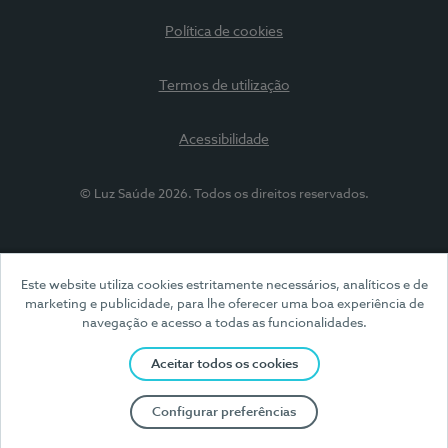
Política de cookies
Termos de utilização
Acessibilidade
© Luz Saúde 2026. Todos os direitos reservados.
Este website utiliza cookies estritamente necessários, analíticos e de
marketing e publicidade, para lhe oferecer uma boa experiência de
navegação e acesso a todas as funcionalidades.
Aceitar todos os cookies
Configurar preferências