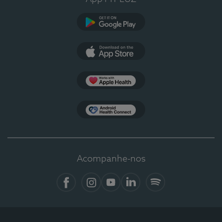
Google Play
App Store
Apple Health
Health Connect
Acompanhe-nos
Facebook
Instagram
YouTube
LinkedIn
Spotify