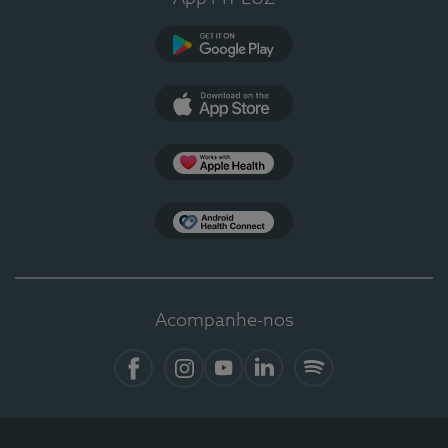
Google Play
App Store
Apple Health
Health Connect
Acompanhe-nos
Facebook
Instagram
YouTube
LinkedIn
Spotify