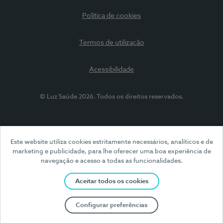
Política de cookies
Termos de utilização
Acessibilidade
© Luz Saúde 2026. Todos os direitos reservados.
Este website utiliza cookies estritamente necessários, analíticos e de
marketing e publicidade, para lhe oferecer uma boa experiência de
navegação e acesso a todas as funcionalidades.
Aceitar todos os cookies
Configurar preferências