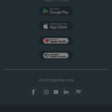
Google Play
App Store
Apple Health
Health Connect
Acompanhe-nos
Facebook
Instagram
YouTube
LinkedIn
Spotify