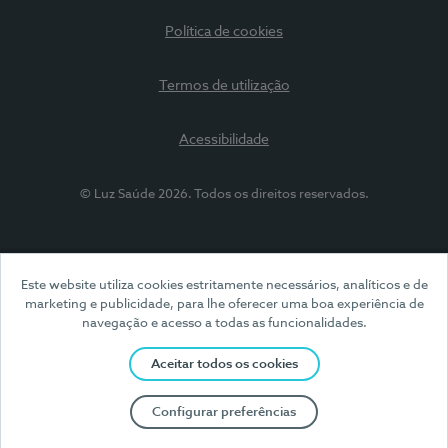
Política de cookies
Termos de utilização
Acessibilidade
© Luz Saúde 2026. Todos os direitos reservados.
Este website utiliza cookies estritamente necessários, analíticos e de
marketing e publicidade, para lhe oferecer uma boa experiência de
navegação e acesso a todas as funcionalidades.
Aceitar todos os cookies
Configurar preferências