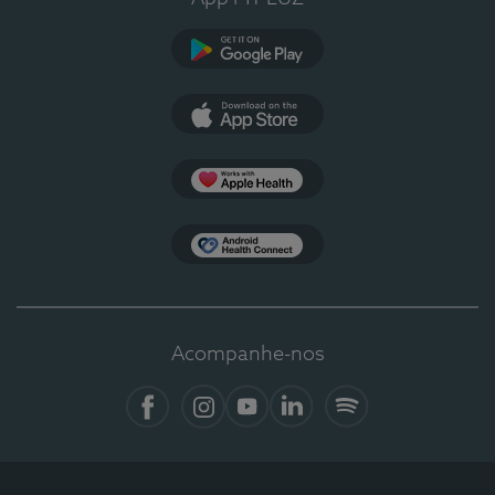
Google Play
App Store
Apple Health
Health Connect
Acompanhe-nos
Facebook
Instagram
YouTube
LinkedIn
Spotify