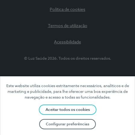
Política de cookies
Termos de utilização
Acessibilidade
© Luz Saúde 2026. Todos os direitos reservados.
Este website utiliza cookies estritamente necessários, analíticos e de
marketing e publicidade, para lhe oferecer uma boa experiência de
navegação e acesso a todas as funcionalidades.
Aceitar todos os cookies
Configurar preferências