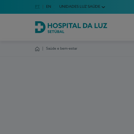
Idioma em Português
PT
English Language
EN
UNIDADES LUZ SAÚDE
Escolha o seu idioma
Hospital da Luz Setúbal
Saúde e bem-estar
Homepage