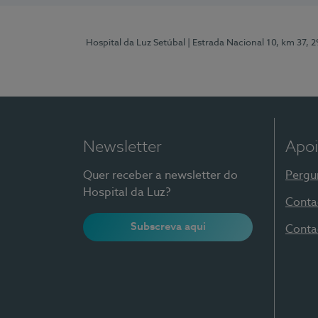
Hospital da Luz Setúbal
| Estrada Nacional 10, km 37, 
Newsletter
Apoi
Quer receber a newsletter do
Pergu
Hospital da Luz?
Conta
Subscreva aqui
Conta