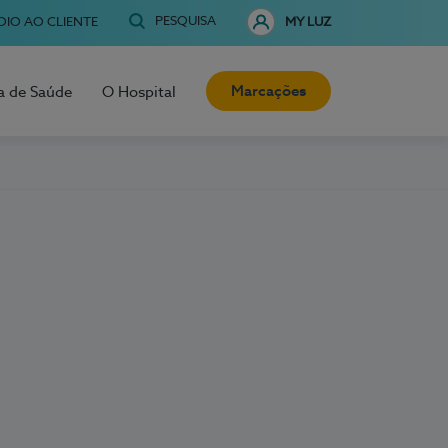
PESQUISA
OIO AO CLIENTE
MY LUZ
Marcações
a de Saúde
O Hospital