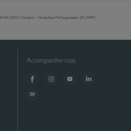
 4160/2012
| Hospor - Hospitais Portugueses, SA
| NIPC
Acompanhe-nos
Facebook
Instagram
YouTube
LinkedIn
Spotify