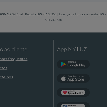
2900-722 Setúbal
| Registo ERS - E105259
| Licença de Funcionamento ERS -
501 245 570
o ao cliente
App MY LUZ
ntas frequentes
ctos
Google Play
cte-nos
App Store
Apple Health