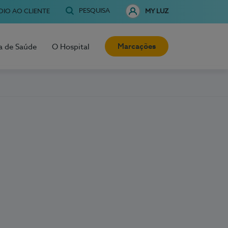
PESQUISA
OIO AO CLIENTE
MY LUZ
Marcações
a de Saúde
O Hospital