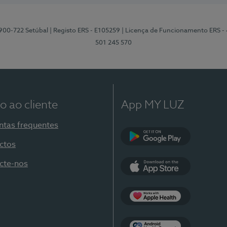
2900-722 Setúbal
| Registo ERS - E105259
| Licença de Funcionamento ERS -
501 245 570
o ao cliente
App MY LUZ
ntas frequentes
ctos
Google Play
cte-nos
App Store
Apple Health