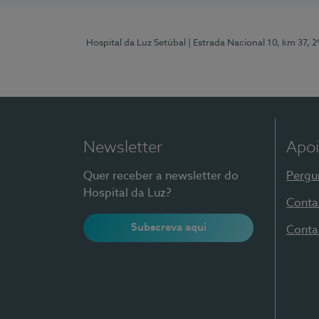
Hospital da Luz Setúbal
| Estrada Nacional 10, km 37, 
Newsletter
Apoi
Quer receber a newsletter do
Pergu
Hospital da Luz?
Conta
Subscreva aqui
Conta