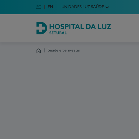
Idioma em Português
PT
English Language
EN
UNIDADES LUZ SAÚDE
Escolha o seu idioma
Hospital da Luz Setúbal
Saúde e bem-estar
Homepage