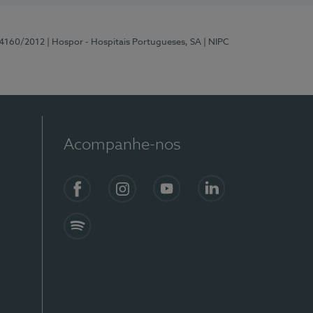
 4160/2012
| Hospor - Hospitais Portugueses, SA
| NIPC
Acompanhe-nos
Facebook
Instagram
YouTube
LinkedIn
Spotify