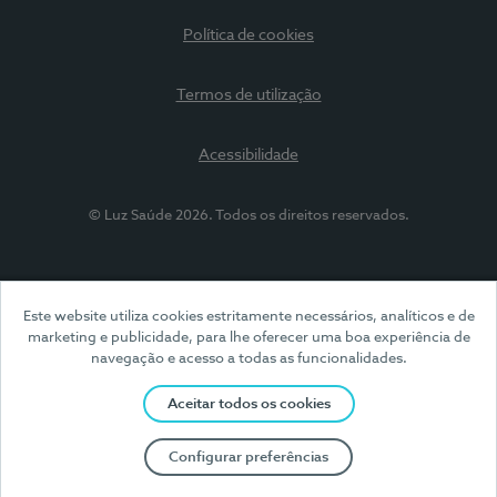
Política de cookies
Termos de utilização
Acessibilidade
© Luz Saúde 2026. Todos os direitos reservados.
Este website utiliza cookies estritamente necessários, analíticos e de
marketing e publicidade, para lhe oferecer uma boa experiência de
navegação e acesso a todas as funcionalidades.
Aceitar todos os cookies
Configurar preferências