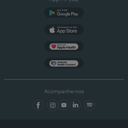
Google Play
App Store
Apple Health
Health Connect
Acompanhe-nos
Facebook
Instagram
YouTube
LinkedIn
Spotify