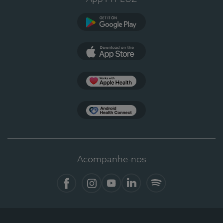
Google Play
App Store
Apple Health
Health Connect
Acompanhe-nos
Facebook
Instagram
YouTube
LinkedIn
Spotify