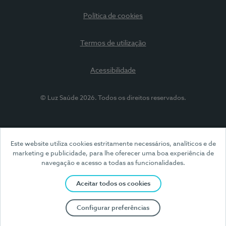
Política de cookies
Termos de utilização
Acessibilidade
© Luz Saúde 2026. Todos os direitos reservados.
Este website utiliza cookies estritamente necessários, analíticos e de
marketing e publicidade, para lhe oferecer uma boa experiência de
navegação e acesso a todas as funcionalidades.
Aceitar todos os cookies
Configurar preferências