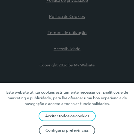
Política de privacidade
Política de Cookies
Termos de utilização
Acessibilidade
Copyright 2026 by My Website
Este website utiliza cookies estritamente necessários, analíticos e de
marketing e publicidade, para lhe oferecer uma boa experiência de
navegação e acesso a todas as funcionalidades.
Aceitar todos os cookies
Configurar preferências