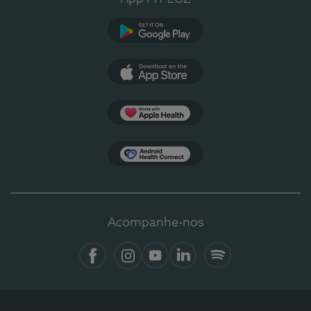
Google Play
App Store
Apple Health
Health Connect
Acompanhe-nos
Facebook
Instagram
YouTube
LinkedIn
Spotify