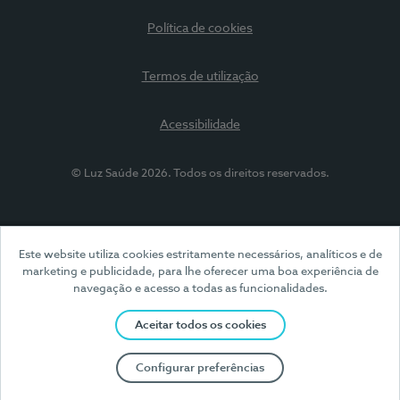
Política de cookies
Termos de utilização
Acessibilidade
© Luz Saúde 2026. Todos os direitos reservados.
Este website utiliza cookies estritamente necessários, analíticos e de
marketing e publicidade, para lhe oferecer uma boa experiência de
navegação e acesso a todas as funcionalidades.
Aceitar todos os cookies
Configurar preferências