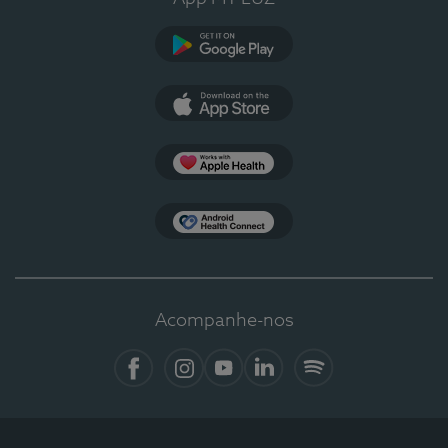
Google Play
App Store
Apple Health
Health Connect
Acompanhe-nos
Facebook
Instagram
YouTube
LinkedIn
Spotify