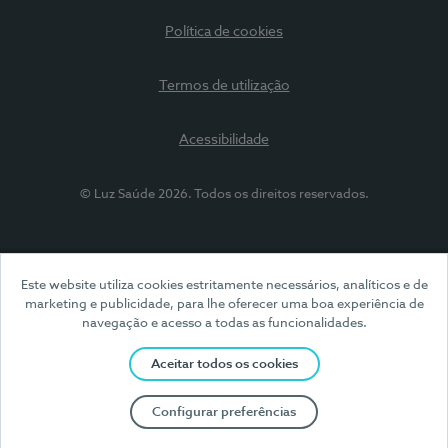
Política de cookies
Termos de utilização
Acessibilidade
© Luz Saúde 2026. Todos os direitos reservados.
Este website utiliza cookies estritamente necessários, analíticos e de
marketing e publicidade, para lhe oferecer uma boa experiência de
navegação e acesso a todas as funcionalidades.
Aceitar todos os cookies
Configurar preferências