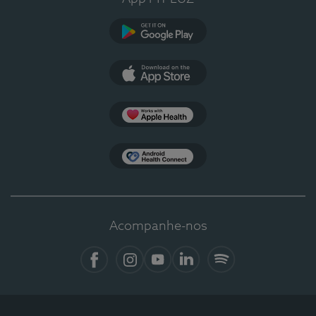
Google Play
App Store
Apple Health
Health Connect
Acompanhe-nos
Facebook
Instagram
YouTube
LinkedIn
Spotify