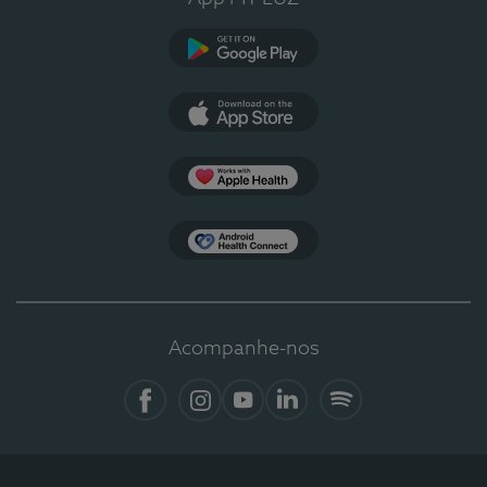
Google Play
App Store
Apple Health
Health Connect
Acompanhe-nos
Facebook
Instagram
YouTube
LinkedIn
Spotify