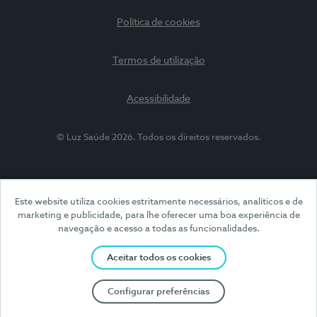
Política de cookies
Termos de utilização
Acessibilidade
© Luz Saúde 2026. Todos os direitos reservados.
Este website utiliza cookies estritamente necessários, analíticos e de
marketing e publicidade, para lhe oferecer uma boa experiência de
navegação e acesso a todas as funcionalidades.
Aceitar todos os cookies
Configurar preferências