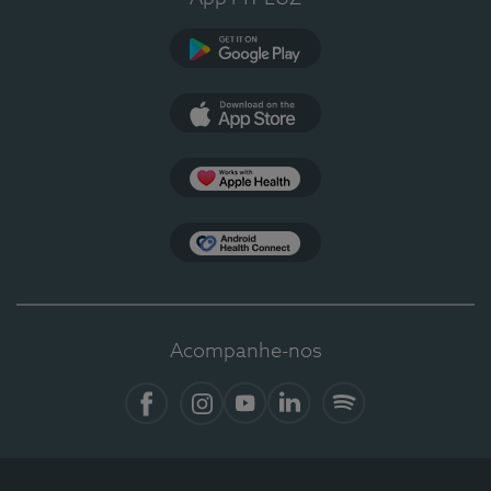
Google Play
App Store
Apple Health
Health Connect
Acompanhe-nos
Facebook
Instagram
YouTube
LinkedIn
Spotify