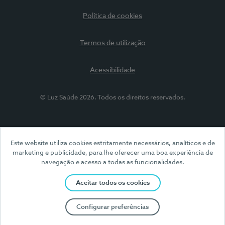
Política de cookies
Termos de utilização
Acessibilidade
© Luz Saúde 2026. Todos os direitos reservados.
Este website utiliza cookies estritamente necessários, analíticos e de
marketing e publicidade, para lhe oferecer uma boa experiência de
navegação e acesso a todas as funcionalidades.
Aceitar todos os cookies
Configurar preferências