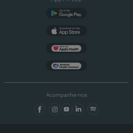
Google Play
App Store
Apple Health
Health Connect
Acompanhe-nos
Facebook
Instagram
YouTube
LinkedIn
Spotify