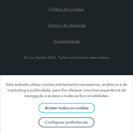
Política de cookies
Termos de utilização
Acessibilidade
© Luz Saúde 2026. Todos os direitos reservados.
Este website utiliza cookies estritamente necessários, analíticos e de
marketing e publicidade, para lhe oferecer uma boa experiência de
navegação e acesso a todas as funcionalidades.
Aceitar todos os cookies
Configurar preferências