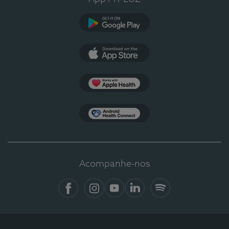
Google Play
App Store
Apple Health
Health Connect
Acompanhe-nos
Facebook
Instagram
YouTube
LinkedIn
Spotify