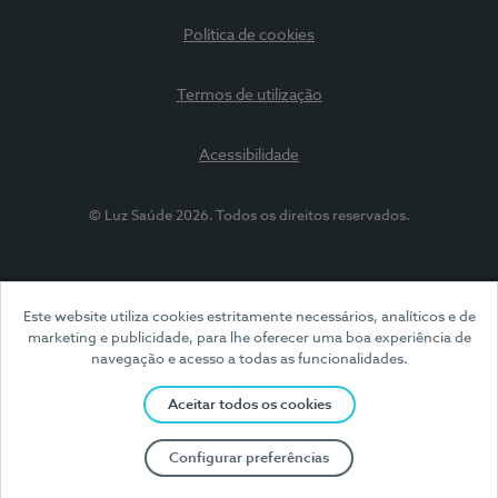
Política de cookies
Termos de utilização
Acessibilidade
© Luz Saúde 2026. Todos os direitos reservados.
Este website utiliza cookies estritamente necessários, analíticos e de
marketing e publicidade, para lhe oferecer uma boa experiência de
navegação e acesso a todas as funcionalidades.
Aceitar todos os cookies
Configurar preferências