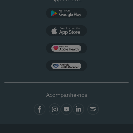
Google Play
App Store
Apple Health
Health Connect
Acompanhe-nos
Facebook
Instagram
YouTube
LinkedIn
Spotify