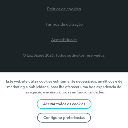
Política de cookies
Termos de utilização
Acessibilidade
© Luz Saúde 2026. Todos os direitos reservados.
Este website utiliza cookies estritamente necessários, analíticos e de
marketing e publicidade, para lhe oferecer uma boa experiência de
navegação e acesso a todas as funcionalidades.
Aceitar todos os cookies
Configurar preferências