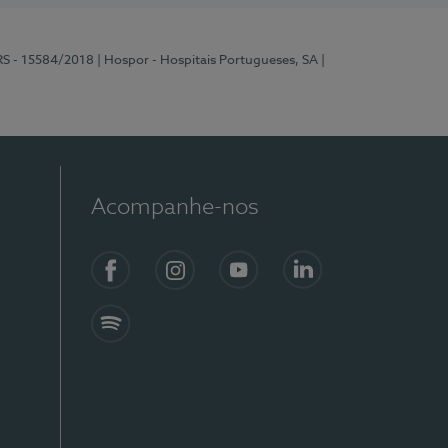
RS - 15584/2018
| Hospor - Hospitais Portugueses, SA
|
Acompanhe-nos
Facebook
Instagram
YouTube
LinkedIn
Spotify