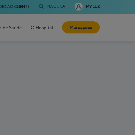
PESQUISA
OIO AO CLIENTE
MY LUZ
Marcações
a de Saúde
O Hospital