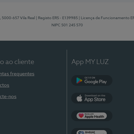
, 5000-657 Vila Real
| Registo ERS - E139985
| Licença de Funcionamento E
NIPC 501 245 570
o ao cliente
App MY LUZ
ntas frequentes
ctos
Google Play
cte-nos
App Store
Apple Health