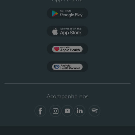
Google Play
App Store
Apple Health
Health Connect
Acompanhe-nos
Facebook
Instagram
YouTube
LinkedIn
Spotify