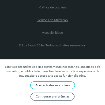
Política de cookies
Termos de utilização
Acessibilidade
© Luz Saúde 2026. Todos os direitos reservados.
Este website utiliza cookies estritamente necessários, analíticos e de
marketing e publicidade, para lhe oferecer uma boa experiência de
navegação e acesso a todas as funcionalidades.
Aceitar todos os cookies
Configurar preferências