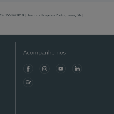
RS - 15584/2018
| Hospor - Hospitais Portugueses, SA
|
Acompanhe-nos
Facebook
Instagram
YouTube
LinkedIn
Spotify