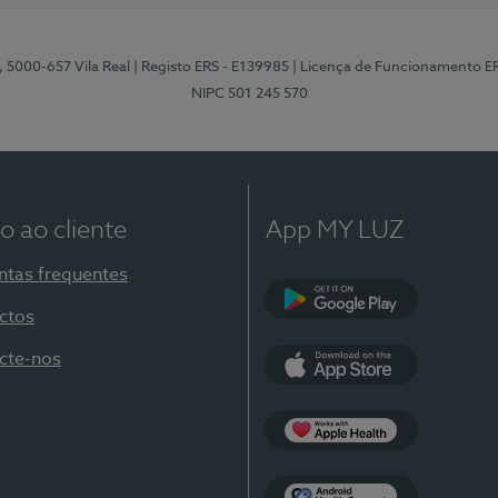
, 5000-657 Vila Real
| Registo ERS - E139985
| Licença de Funcionamento E
NIPC 501 245 570
o ao cliente
App MY LUZ
ntas frequentes
ctos
Google Play
cte-nos
App Store
Apple Health