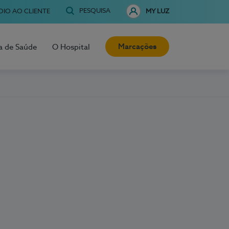
PESQUISA
OIO AO CLIENTE
MY LUZ
Marcações
a de Saúde
O Hospital