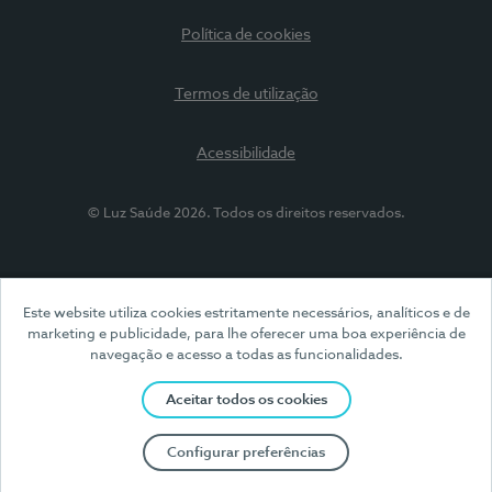
Política de cookies
Termos de utilização
Acessibilidade
© Luz Saúde 2026. Todos os direitos reservados.
Este website utiliza cookies estritamente necessários, analíticos e de
marketing e publicidade, para lhe oferecer uma boa experiência de
navegação e acesso a todas as funcionalidades.
Aceitar todos os cookies
Configurar preferências