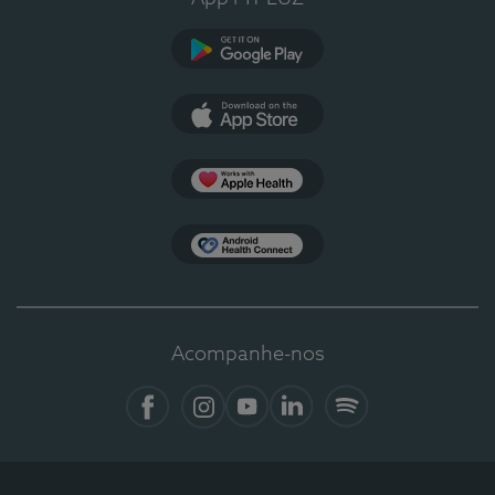
Google Play
App Store
Apple Health
Health Connect
Acompanhe-nos
Facebook
Instagram
YouTube
LinkedIn
Spotify