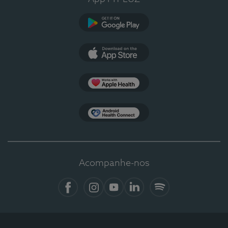
Google Play
App Store
Apple Health
Health Connect
Acompanhe-nos
Facebook
Instagram
YouTube
LinkedIn
Spotify