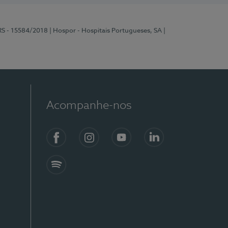
RS - 15584/2018
| Hospor - Hospitais Portugueses, SA
|
Acompanhe-nos
Facebook
Instagram
YouTube
LinkedIn
Spotify