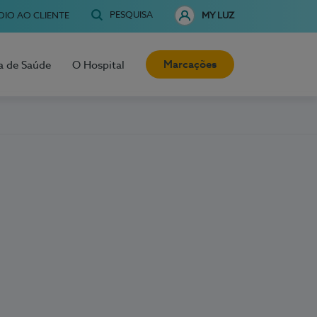
PESQUISA
OIO AO CLIENTE
MY LUZ
Marcações
a de Saúde
O Hospital