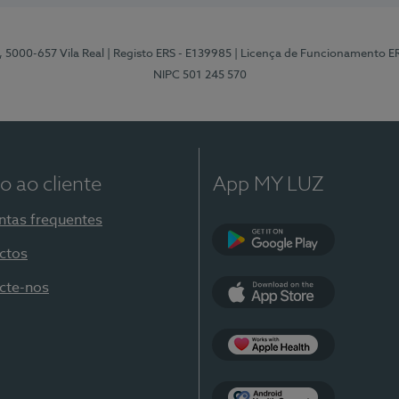
, 5000-657 Vila Real
| Registo ERS - E139985
| Licença de Funcionamento E
NIPC 501 245 570
o ao cliente
App MY LUZ
ntas frequentes
ctos
Google Play
cte-nos
App Store
Apple Health