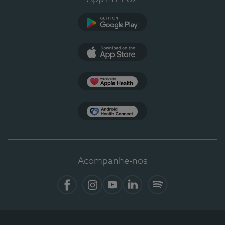
Google Play
App Store
Apple Health
Health Connect
Acompanhe-nos
Facebook
Instagram
YouTube
LinkedIn
Spotify