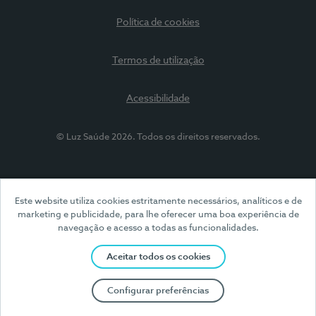
Política de cookies
Termos de utilização
Acessibilidade
© Luz Saúde 2026. Todos os direitos reservados.
Este website utiliza cookies estritamente necessários, analíticos e de
marketing e publicidade, para lhe oferecer uma boa experiência de
navegação e acesso a todas as funcionalidades.
Aceitar todos os cookies
Configurar preferências