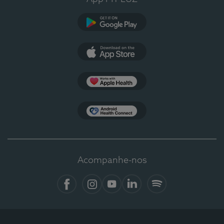
Google Play
App Store
Apple Health
Health Connect
Acompanhe-nos
Facebook
Instagram
YouTube
LinkedIn
Spotify