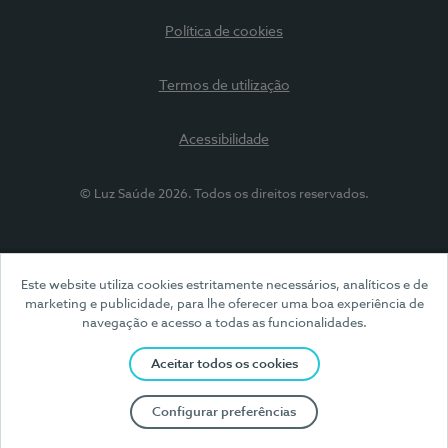
Política de cookies
Termos de utilização
Acessibilidade
© Luz Saúde 2026. Todos os direitos reservados.
Este website utiliza cookies estritamente necessários, analíticos e de
marketing e publicidade, para lhe oferecer uma boa experiência de
navegação e acesso a todas as funcionalidades.
Aceitar todos os cookies
Configurar preferências