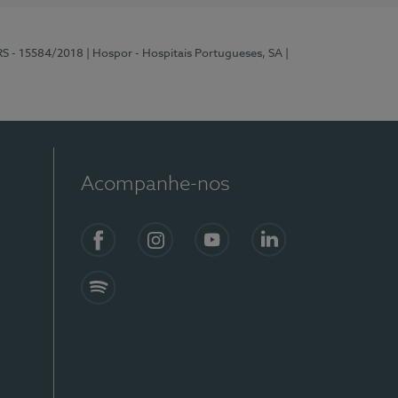
RS - 15584/2018
| Hospor - Hospitais Portugueses, SA
|
Acompanhe-nos
Facebook
Instagram
YouTube
LinkedIn
Spotify