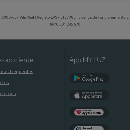
, 5000-657 Vila Real
| Registo ERS - E139985
| Licença de Funcionamento E
NIPC 501 245 570
o ao cliente
App MY LUZ
ntas frequentes
ctos
Google Play
cte-nos
App Store
Apple Health