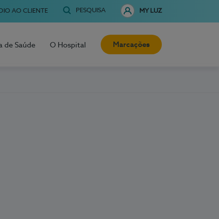
PESQUISA
OIO AO CLIENTE
MY LUZ
Marcações
a de Saúde
O Hospital