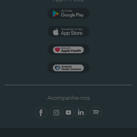
Google Play
App Store
Apple Health
Health Connect
Acompanhe-nos
Facebook
Instagram
YouTube
LinkedIn
Spotify