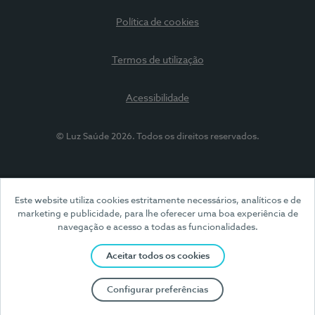
Política de cookies
Termos de utilização
Acessibilidade
© Luz Saúde 2026. Todos os direitos reservados.
Este website utiliza cookies estritamente necessários, analíticos e de
marketing e publicidade, para lhe oferecer uma boa experiência de
navegação e acesso a todas as funcionalidades.
Aceitar todos os cookies
Configurar preferências