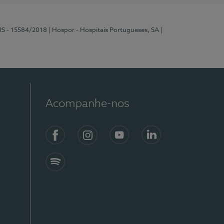
RS - 15584/2018
| Hospor - Hospitais Portugueses, SA
|
Acompanhe-nos
Facebook
Instagram
YouTube
LinkedIn
Spotify