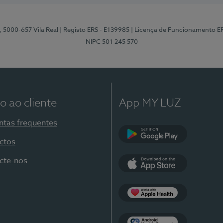
, 5000-657 Vila Real
| Registo ERS - E139985
| Licença de Funcionamento E
NIPC 501 245 570
o ao cliente
App MY LUZ
ntas frequentes
ctos
Google Play
cte-nos
App Store
Apple Health