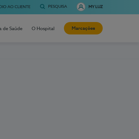
PESQUISA
OIO AO CLIENTE
MY LUZ
Marcações
a de Saúde
O Hospital