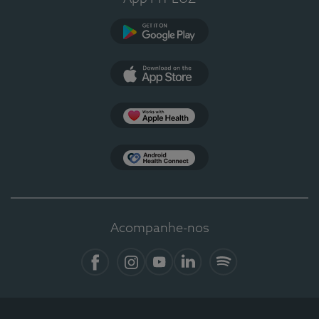
Google Play
App Store
Apple Health
Health Connect
Acompanhe-nos
Facebook
Instagram
YouTube
LinkedIn
Spotify