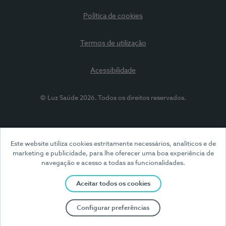
Política de cookies
Termos de utilização
Acessibilidade
© Luz Saúde 2026. Todos os direitos reservados.
Este website utiliza cookies estritamente necessários, analíticos e de
marketing e publicidade, para lhe oferecer uma boa experiência de
navegação e acesso a todas as funcionalidades.
Aceitar todos os cookies
Configurar preferências