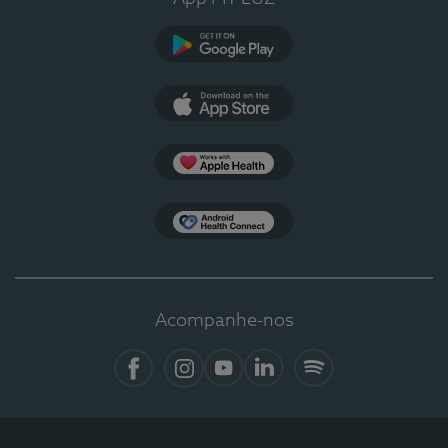
Google Play
App Store
Apple Health
Health Connect
Acompanhe-nos
Facebook
Instagram
YouTube
LinkedIn
Spotify