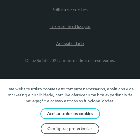
Política de cookies
Termos de utilização
Acessibilidade
© Luz Saúde 2026. Todos os direitos reservados.
Este website utiliza cookies estritamente necessários, analíticos e de
marketing e publicidade, para lhe oferecer uma boa experiência de
navegação e acesso a todas as funcionalidades.
Aceitar todos os cookies
Configurar preferências