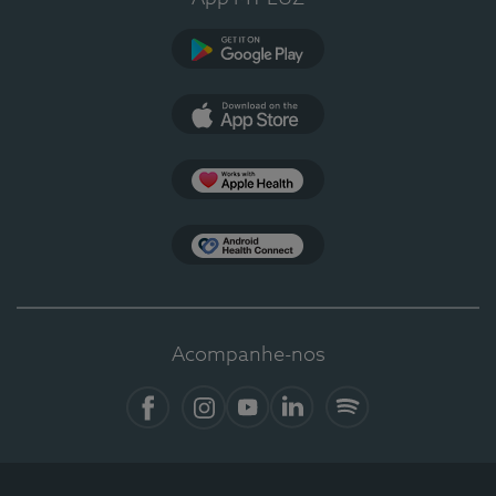
Google Play
App Store
Apple Health
Health Connect
Acompanhe-nos
Facebook
Instagram
YouTube
LinkedIn
Spotify