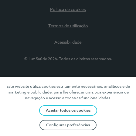
Política de cookies
Termos de utilização
Acessibilidade
© Luz Saúde 2026. Todos os direitos reservados.
Este website utiliza cookies estritamente necessários, analíticos e de
marketing e publicidade, para lhe oferecer uma boa experiência de
navegação e acesso a todas as funcionalidades.
Aceitar todos os cookies
Configurar preferências