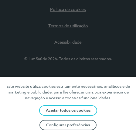
Política de cookies
Termos de utilização
Acessibilidade
© Luz Saúde 2026. Todos os direitos reservados.
Este website utiliza cookies estritamente necessários, analíticos e de
marketing e publicidade, para lhe oferecer uma boa experiência de
navegação e acesso a todas as funcionalidades.
Aceitar todos os cookies
Configurar preferências