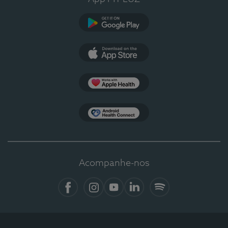
Google Play
App Store
Apple Health
Health Connect
Acompanhe-nos
Facebook
Instagram
YouTube
LinkedIn
Spotify