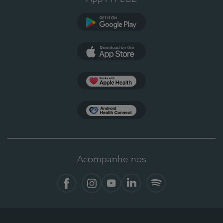
Google Play
App Store
Apple Health
Health Connect
Acompanhe-nos
Facebook
Instagram
YouTube
LinkedIn
Spotify