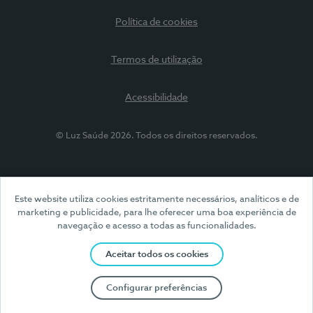
Política de cookies
Termos de utilização
Acessibilidade
© Luz Saúde 2026. Todos os direitos reservados.
Este website utiliza cookies estritamente necessários, analíticos e de
marketing e publicidade, para lhe oferecer uma boa experiência de
navegação e acesso a todas as funcionalidades.
Aceitar todos os cookies
Configurar preferências