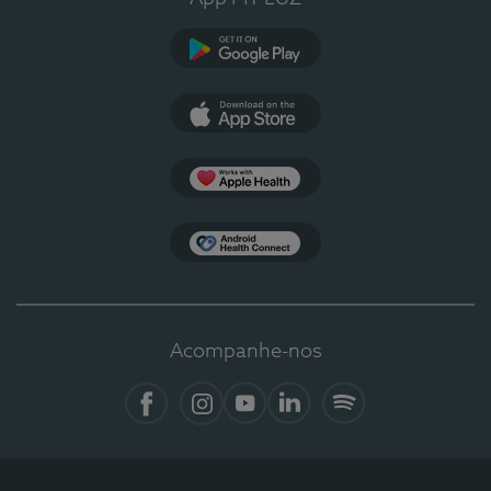
Google Play
App Store
Apple Health
Health Connect
Acompanhe-nos
Facebook
Instagram
YouTube
LinkedIn
Spotify