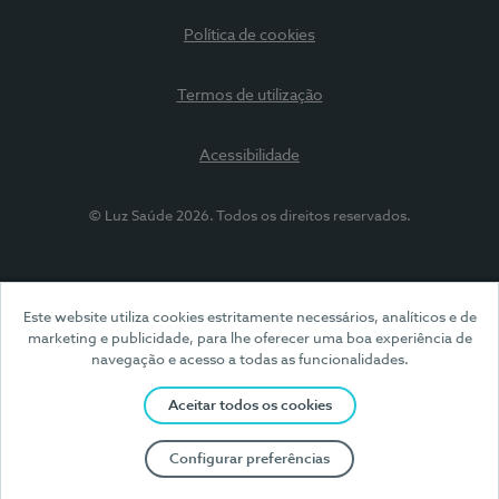
Política de cookies
Termos de utilização
Acessibilidade
© Luz Saúde 2026. Todos os direitos reservados.
Este website utiliza cookies estritamente necessários, analíticos e de
marketing e publicidade, para lhe oferecer uma boa experiência de
navegação e acesso a todas as funcionalidades.
Aceitar todos os cookies
Configurar preferências