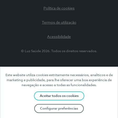
Política de cookies
Termos de utilização
Acessibilidade
© Luz Saúde 2026. Todos os direitos reservados.
Este website utiliza cookies estritamente necessários, analíticos e de
marketing e publicidade, para lhe oferecer uma boa experiência de
navegação e acesso a todas as funcionalidades.
Aceitar todos os cookies
Configurar preferências