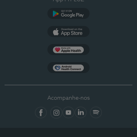
Google Play
App Store
Apple Health
Health Connect
Acompanhe-nos
Facebook
Instagram
YouTube
LinkedIn
Spotify