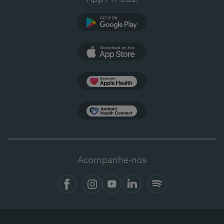
Google Play
App Store
Apple Health
Health Connect
Acompanhe-nos
Facebook
Instagram
YouTube
LinkedIn
Spotify