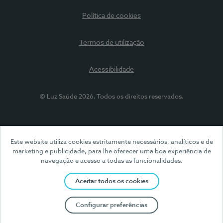
Política de cookies
Termos de utilização
Acessibilidade
© Luz Saúde 2026. Todos os direitos reservados.
Este website utiliza cookies estritamente necessários, analíticos e de
marketing e publicidade, para lhe oferecer uma boa experiência de
navegação e acesso a todas as funcionalidades.
Aceitar todos os cookies
Configurar preferências