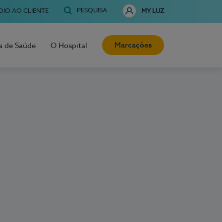
PESQUISA
OIO AO CLIENTE
MY LUZ
Marcações
a de Saúde
O Hospital