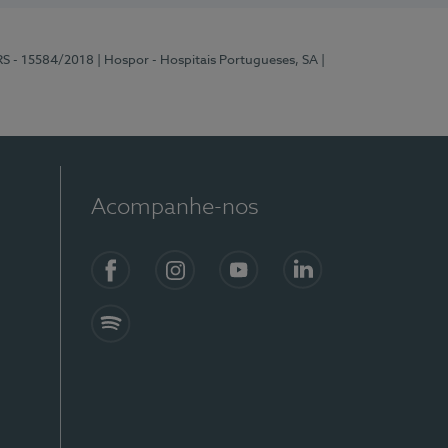
RS - 15584/2018
| Hospor - Hospitais Portugueses, SA
|
Acompanhe-nos
Facebook
Instagram
YouTube
LinkedIn
Spotify