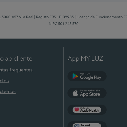
, 5000-657 Vila Real
| Registo ERS - E139985
| Licença de Funcionamento E
NIPC 501 245 570
o ao cliente
App MY LUZ
ntas frequentes
ctos
Google Play
cte-nos
App Store
Apple Health