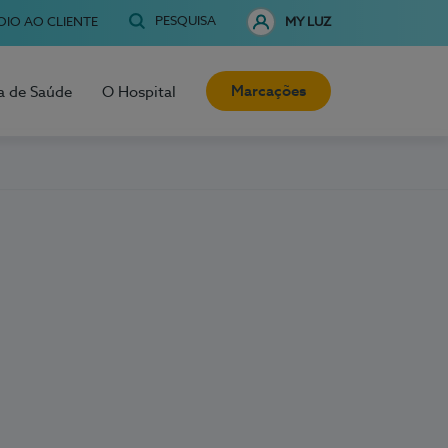
PESQUISA
OIO AO CLIENTE
MY LUZ
Marcações
a de Saúde
O Hospital