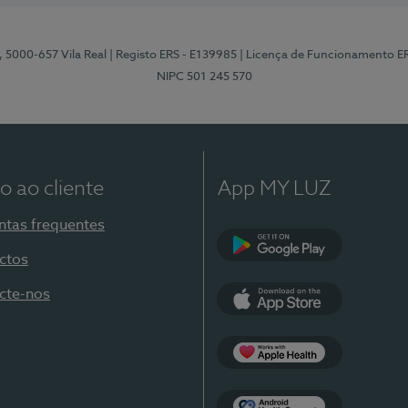
, 5000-657 Vila Real
| Registo ERS - E139985
| Licença de Funcionamento E
NIPC 501 245 570
o ao cliente
App MY LUZ
ntas frequentes
ctos
Google Play
cte-nos
App Store
Apple Health