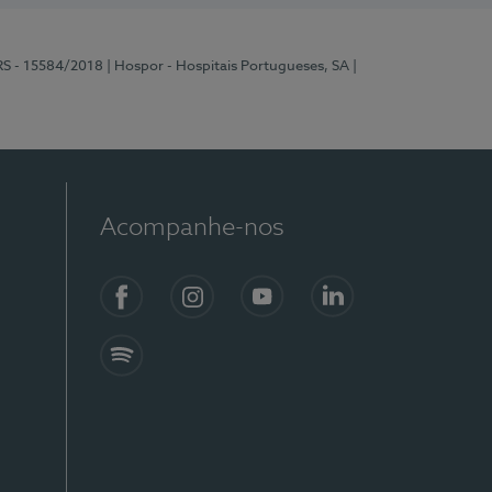
RS - 15584/2018
| Hospor - Hospitais Portugueses, SA
|
Acompanhe-nos
Facebook
Instagram
YouTube
LinkedIn
Spotify