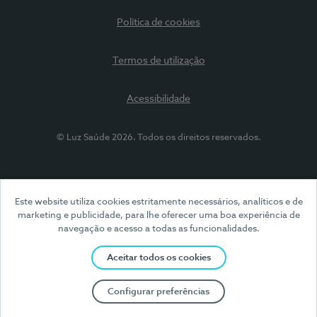
Política de cookies
Termos de utilização
Acessibilidade
© Luz Saúde 2026. Todos os direitos reservados.
Este website utiliza cookies estritamente necessários, analíticos e de
marketing e publicidade, para lhe oferecer uma boa experiência de
navegação e acesso a todas as funcionalidades.
Aceitar todos os cookies
Configurar preferências