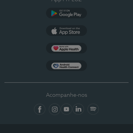
Google Play
App Store
Apple Health
Health Connect
Acompanhe-nos
Facebook
Instagram
YouTube
LinkedIn
Spotify