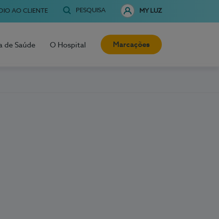
PESQUISA
OIO AO CLIENTE
MY LUZ
Marcações
a de Saúde
O Hospital