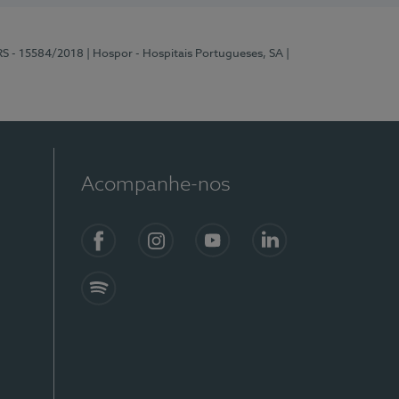
RS - 15584/2018
| Hospor - Hospitais Portugueses, SA
|
Acompanhe-nos
Facebook
Instagram
YouTube
LinkedIn
Spotify