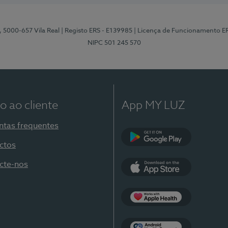
, 5000-657 Vila Real
| Registo ERS - E139985
| Licença de Funcionamento E
NIPC 501 245 570
o ao cliente
App MY LUZ
ntas frequentes
ctos
Google Play
cte-nos
App Store
Apple Health