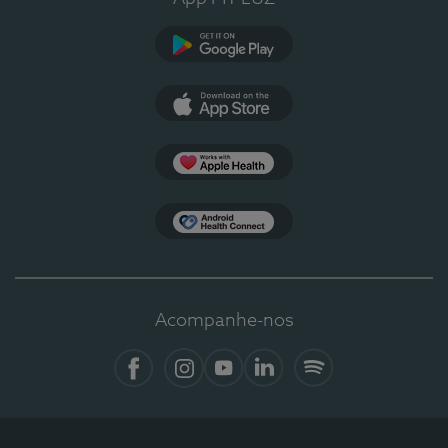
Google Play
App Store
Apple Health
Health Connect
Acompanhe-nos
Facebook
Instagram
YouTube
LinkedIn
Spotify