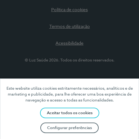
Política de cookies
Termos de utilização
Acessibilidade
© Luz Saúde 2026. Todos os direitos reservados.
Este website utiliza cookies estritamente necessários, analíticos e de
marketing e publicidade, para lhe oferecer uma boa experiência de
navegação e acesso a todas as funcionalidades.
Aceitar todos os cookies
Configurar preferências