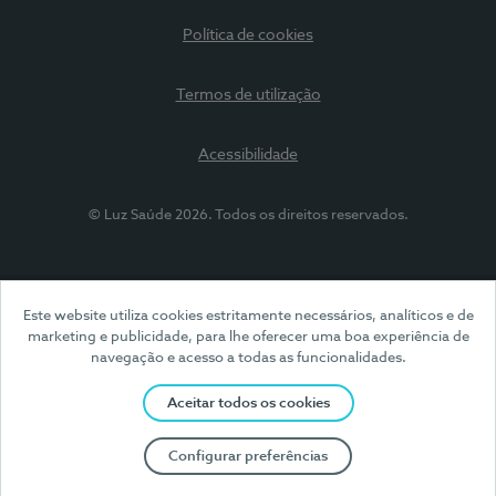
Política de cookies
Termos de utilização
Acessibilidade
© Luz Saúde 2026. Todos os direitos reservados.
Este website utiliza cookies estritamente necessários, analíticos e de
marketing e publicidade, para lhe oferecer uma boa experiência de
navegação e acesso a todas as funcionalidades.
Aceitar todos os cookies
Configurar preferências