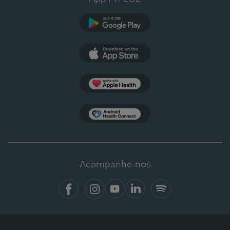
Google Play
App Store
Apple Health
Health Connect
Acompanhe-nos
Facebook
Instagram
YouTube
LinkedIn
Spotify